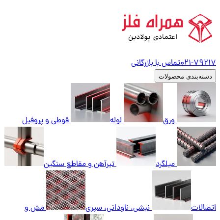
79217
021-
تماس با بازرگانی
دسته‌بندی محصولات
ورق
لوله
قوطی و پروفیل
میلگرد
تیرآهن و مقاطع سنگین
اتصالات
نبشی، ناودانی، سپری
مش و