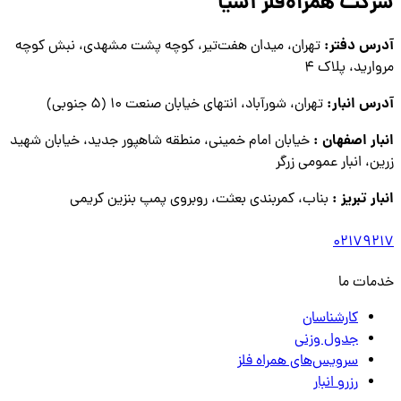
شرکت همراه‌فلز آسیا
آدرس دفتر:
تهران، میدان هفت‌تیر، کوچه پشت مشهدی، نبش کوچه
مروارید، پلاک ۴
آدرس انبار:
تهران، شورآباد، انتهای خیابان صنعت ۱۰ (۵ جنوبی)
انبار اصفهان :
خیابان امام خمینی، منطقه شاهپور جدید، خیابان شهید
زرین، انبار عمومی زرگر
انبار تبریز :
بناب، کمربندی بعثت، روبروی پمپ بنزین کریمی
02179217
خدمات ما
کارشناسان
جدول وزنی
سرویس‌های همراه فلز
رزرو انبار