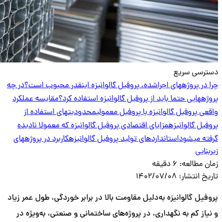
دسترسی سریع
چرا در پروژههای اجراشده، پروفیل گالوانیزه اینقدر محبوب است؟
در چه
پروژههایی حتما باید از پروفیل گالوانیزه استفاده کرد؟
مقایسه عملکرد
واقعی پروفیل گالوانیزه با پروفیل معمولی
محدودیتهای استفاده از
پروفیل گالوانیزه
مزایای اقتصادی پروفیل گالوانیزه که معمولا نادیده
گرفته میشود
استانداردهای تولید پروفیل گالوانیزه
کاربرد در پروژههای
زیربنایی
زمان مطالعه:
6 دقیقه
تاریخ انتشار:
1402/07/08
پروفیل گالوانیزه به‌دلیل مقاومت بالا در برابر خوردگی، طول عمر زیاد
و نیاز کم به نگهداری، در پروژه‌های ساختمانی و صنعتی، به‌ویژه در