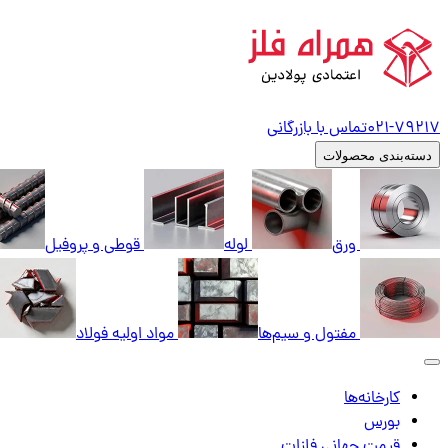
79217
021-
تماس با بازرگانی
دسته‌بندی محصولات
ورق
لوله
قوطی و پروفیل
مفتول و سیم‌ها
مواد اولیه فولاد
کارخانه‌ها
بورس
قیمت جهانی فلزات