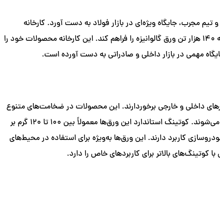
و تیم مجرب، جایگاه ویژه‌ای در بازار فولاد به دست آورد. کارخانه
صنایع فولاد شهریار تبریز از سال ۱۳۹۱ فعالیت خود را آغاز کرده و با بهره‌گیری از فناوری‌های پیشرفته و تیمی مجرب، توانسته ظرفیت تولید سالانه ۱۴۰ هزار تن ورق گالوانیزه را فراهم کند. این کارخانه محصولات خود را
ید بر اساس استانداردهای جهانی مانند EN10142 و EN10147، از محبوبیت بالایی در بازارهای داخلی و خارجی برخوردارند. این محصولات در ضخامت‌های متنوع
از 0.4 تا 3.5 میلی‌متر تولید می‌شوند و با پوشش یکنواخت و مقاوم روی، انتخابی عالی برای محیط‌های مرطوب یا مناطق با رطوبت بالا محسوب می‌شوند. کوتینگ استاندارد این ورق‌ها معمولاً بین 100 تا 120 گرم بر
دروسازی کاربرد دارند. این ورق‌ها به‌ویژه برای استفاده در محیط‌های
 کوتینگ‌های بالاتر برای کاربردهای خاص را دارد.