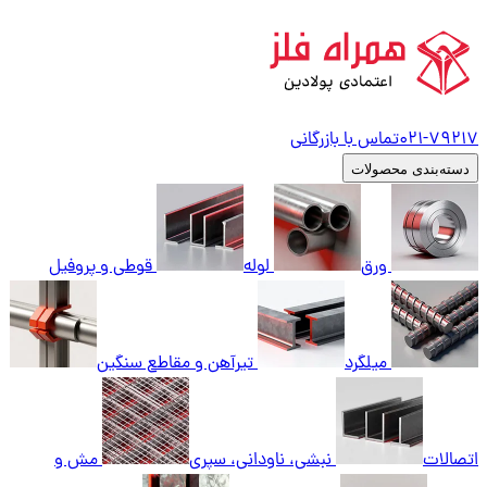
79217
021-
تماس با بازرگانی
دسته‌بندی محصولات
ورق
لوله
قوطی و پروفیل
میلگرد
تیرآهن و مقاطع سنگین
اتصالات
نبشی، ناودانی، سپری
مش و