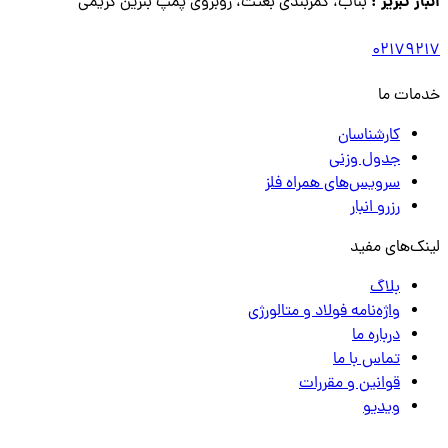
انبار تبریز :
بناب، کمربندی بعثت، روبروی پمپ بنزین کریمی
02179217
خدمات ما
کارشناسان
جدول وزنی
سرویس‌های همراه فلز
رزرو انبار
لینک‌های مفید
بلاگ
واژه‌نامه فولاد و متالورژی
درباره ما
تماس با ما
قوانین و مقررات
ویدیو