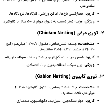
مشخصات
: چشمه‌های لوزی، مفتول 2-3 میلی‌متر، چشمه 5-8
سانتی‌متر.
کاربرد
: حصارکشی باغ‌ها، اماکن ورزشی، کارگاه‌ها، فرودگاه‌ها.
ویژگی
: هزینه کمتر نسبت به دیوار، دوام تا 50 سال با گالوانیزه.
2. توری مرغی (Chicken Netting)
مشخصات
: چشمه شش‌ضلعی، مفتول 0.7-1.2 میلی‌متر (گیج
20-24)، چشمه 1.27-2.54 سانتی‌متر.
کاربرد
: قفس حیوانات، گچ‌کاری، پوشش سقف سوله، جان‌پناه.
ویژگی
: وزن سبک، انعطاف‌پذیری بالا، اقتصادی.
3. توری گابیون (Gabion Netting)
مشخصات
: چشمه شش‌ضلعی، مفتول گالوانیزه 2.5-4
میلی‌متر، بافت سه‌تابه.
کاربرد
: مهار سنگ‌چین، سیل‌بند، دکوراسیون، سدسازی.