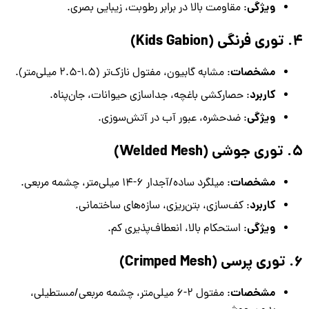
ویژگی
: مقاومت بالا در برابر رطوبت، زیبایی بصری.
4. توری فرنگی (Kids Gabion)
مشخصات
: مشابه گابیون، مفتول نازک‌تر (1.5-2.5 میلی‌متر).
کاربرد
: حصارکشی باغچه، جداسازی حیوانات، جان‌پناه.
ویژگی
: ضدحشره، عبور آب در آتش‌سوزی.
5. توری جوشی (Welded Mesh)
مشخصات
: میلگرد ساده/آجدار 6-14 میلی‌متر، چشمه مربعی.
کاربرد
: کف‌سازی، بتن‌ریزی، سازه‌های ساختمانی.
ویژگی
: استحکام بالا، انعطاف‌پذیری کم.
6. توری پرسی (Crimped Mesh)
مشخصات
: مفتول 2-6 میلی‌متر، چشمه مربعی/مستطیلی،