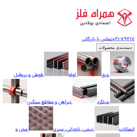
79217
021-
تماس با بازرگانی
دسته‌بندی محصولات
ورق
لوله
قوطی و پروفیل
میلگرد
تیرآهن و مقاطع سنگین
اتصالات
نبشی، ناودانی، سپری
مش و