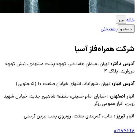
خانه
منو
پشتیبانی
جستجو
شرکت همراه‌فلز آسیا
آدرس دفتر:
تهران، میدان هفت‌تیر، کوچه پشت مشهدی، نبش کوچه
مروارید، پلاک ۴
آدرس انبار:
تهران، شورآباد، انتهای خیابان صنعت ۱۰ (۵ جنوبی)
انبار اصفهان :
خیابان امام خمینی، منطقه شاهپور جدید، خیابان شهید
زرین، انبار عمومی زرگر
انبار تبریز :
بناب، کمربندی بعثت، روبروی پمپ بنزین کریمی
02179217