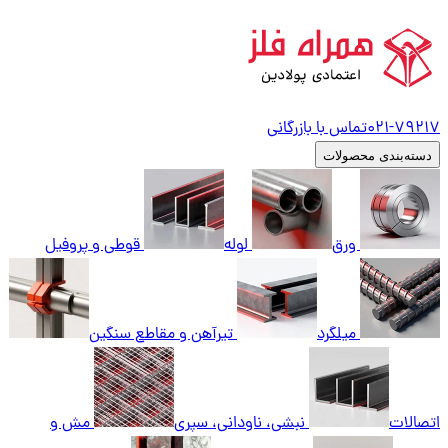
79217
021-
تماس با بازرگانی
دسته‌بندی محصولات
ورق
لوله
قوطی و پروفیل
میلگرد
تیرآهن و مقاطع سنگین
اتصالات
نبشی، ناودانی، سپری
مش و