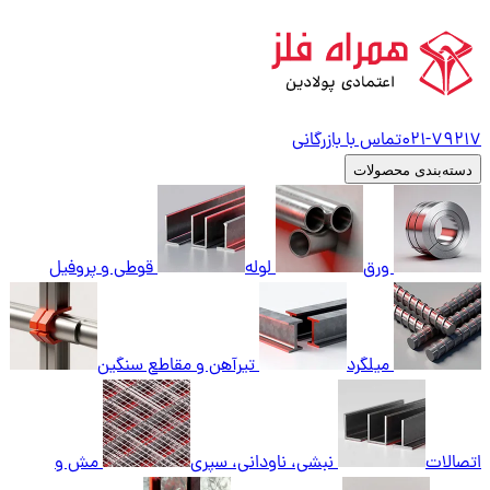
79217
021-
تماس با بازرگانی
دسته‌بندی محصولات
ورق
لوله
قوطی و پروفیل
میلگرد
تیرآهن و مقاطع سنگین
اتصالات
نبشی، ناودانی، سپری
مش و