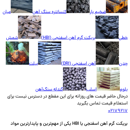
ضخیم بار
کنسانتره سنگ آهن
میان
خطی
بریکت گرم آهن اسفنجی (HBI)
شمش
چدن
آهن اسفنجی (DRI)
بیلت
بلوم
اسلب
گندله سنگ‌آهن
درحال حاضر قیمت های روزانه برای این مقطع در دسترس نیست برای
استعلام قیمت تماس بگیرید
02179217
بریکت گرم آهن اسفنجی یا HBI یکی از مهم‌ترین و پایدارترین مواد