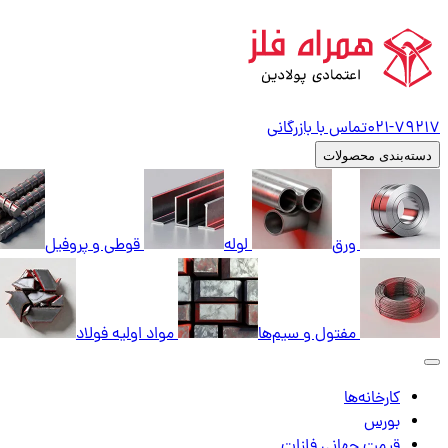
79217
021-
تماس با بازرگانی
دسته‌بندی محصولات
ورق
لوله
قوطی و پروفیل
مفتول و سیم‌ها
مواد اولیه فولاد
کارخانه‌ها
بورس
قیمت جهانی فلزات