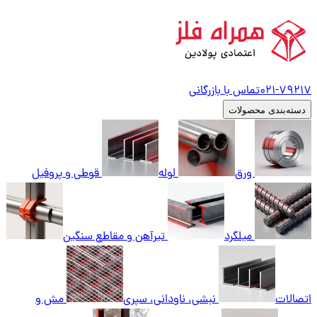
79217
021-
تماس با بازرگانی
دسته‌بندی محصولات
ورق
لوله
قوطی و پروفیل
میلگرد
تیرآهن و مقاطع سنگین
اتصالات
نبشی، ناودانی، سپری
مش و