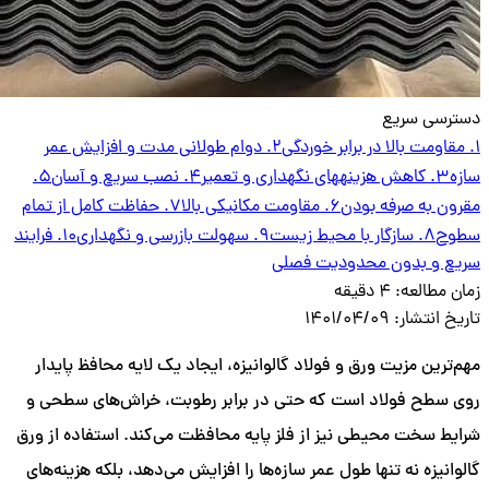
دسترسی سریع
1. مقاومت بالا در برابر خوردگی
2. دوام طولانی مدت و افزایش عمر
سازه
3. کاهش هزینههای نگهداری و تعمیر
4. نصب سریع و آسان
5.
مقرون به صرفه بودن
6. مقاومت مکانیکی بالا
7. حفاظت کامل از تمام
سطوح
8. سازگار با محیط زیست
9. سهولت بازرسی و نگهداری
10. فرایند
سریع و بدون محدودیت فصلی
زمان مطالعه:
4 دقیقه
تاریخ انتشار:
1401/04/09
مهم‌ترین مزیت ورق و فولاد گالوانیزه، ایجاد یک لایه محافظ پایدار
روی سطح فولاد است که حتی در برابر رطوبت، خراش‌های سطحی و
شرایط سخت محیطی نیز از فلز پایه محافظت می‌کند. استفاده از ورق
گالوانیزه نه تنها طول عمر سازه‌ها را افزایش می‌دهد، بلکه هزینه‌های