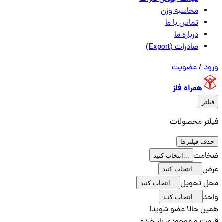
محاسبه وزن
تماس با ما
درباره ما
صادرات (Export)
ورود / عضویت
همراه فلز
فیلتر
فیلتر محصولات
حذف فیلترها
ضخامت
انتخاب کنید...
عرض
انتخاب کنید...
محل تحویل
انتخاب کنید...
واحد
انتخاب کنید...
همین حالا عضو شوید!
قیمت و موجودی بار خرده