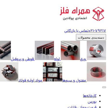
79217
021-
تماس با بازرگانی
دسته‌بندی محصولات
ورق
لوله
قوطی و پروفیل
مفتول و سیم‌ها
مواد اولیه فولاد
کارخانه‌ها
بورس
قیمت جهانی فلزات