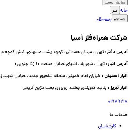
نمایش بیشتر
خانه
منو
پشتیبانی
جستجو
شرکت همراه‌فلز آسیا
آدرس دفتر:
تهران، میدان هفت‌تیر، کوچه پشت مشهدی، نبش کوچه مروار
آدرس انبار:
تهران، شورآباد، انتهای خیابان صنعت ۱۰ (۵ جنوبی)
انبار اصفهان :
خیابان امام خمینی، منطقه شاهپور جدید، خیابان شهید زرین
انبار تبریز :
بناب، کمربندی بعثت، روبروی پمپ بنزین کریمی
02179217
خدمات ما
کارشناسان