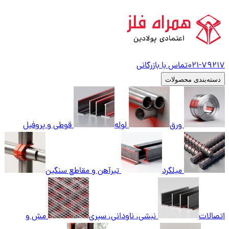
79217
021-
تماس با بازرگانی
دسته‌بندی محصولات
ورق
لوله
قوطی و پروفیل
میلگرد
تیرآهن و مقاطع سنگین
اتصالات
نبشی، ناودانی، سپری
مش و