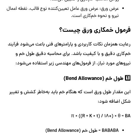
عرض ورق: عرض ورق عامل تعیین‌کننده نوع قالب، نقطه اعمال
نیرو و نحوه خم‌کاری است.
فرمول خمکاری ورق چیست؟
رعایت همزمان نکات کاربردی و پارامترهای فنی باعث می‌شود فرآیند
خم‌کاری دقیق و با کیفیت باشد. برای محاسبه دقیق طول خم و
نیروهای مورد نیاز، از فرمول‌های مهندسی زیر استفاده می‌شود:
1️⃣ طول خم (Bend Allowance)
این مقدار طول ورق است که هنگام خم باید به‌خاطر کشش و تغییر
شکل اضافه شود:
π × ((R + K × t) / 180) × θ = BA
A
B
BABA
= طول خم (Bend Allowance)