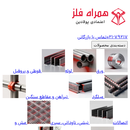
79217
021-
تماس با بازرگانی
دسته‌بندی محصولات
ورق
لوله
قوطی و پروفیل
میلگرد
تیرآهن و مقاطع سنگین
اتصالات
نبشی، ناودانی، سپری
مش و