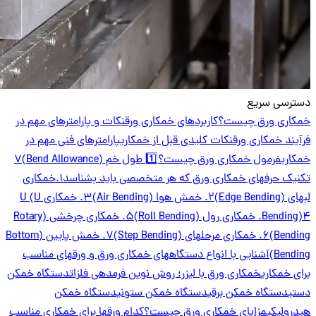
دسترسی سریع
خمکاری ورق چیست؟
کاربردهای خمکاری ورق
نکات و پارامترهای مهم در
فرآیند خمکاری ورق
نکات کلیدی قبل از خمکاری
پارامترهای فنی مهم در
خمکاری
فرمول خمکاری ورق چیست؟
1️⃣ طول خم (Bend Allowance)
۷
تکنیک حرفهای خمکاری ورق که هر متخصصی باید بشناسد
1.خمکاری
لبهای (Edge Bending)
2. خمش هوا (Air Bending)
3. خمکاری U (U
4. خمکاری رول (Roll Bending)
Bending)
5. خمکاری چرخشی (Rotary
Bending)
6. خمکاری مرحلهای (Step Bending)
7. خمش پایین (Bottom
Bending)
آشنایی با انواع دستگاههای خمکاری ورق و ورقهای مناسب
برای خمکاری
خمکاری ورق با لیزر؛ روش نوین فرمدهی فلزات
دستگاه خمکن
دستی
دستگاه خمکن برقی
دستگاه خمکن ستونی
دستگاه خمکن
هیدرولیکی
مزایای خمکاری ورق چیست؟
کدام ورقها برای خمکاری مناسب