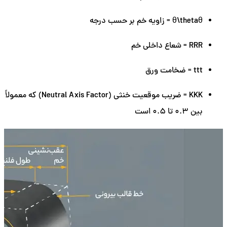
θ
θ\theta
= زاویه خم بر حسب درجه
R
RR
= شعاع داخلی خم
t
tt
= ضخامت ورق
K
KK
= ضریب موقعیت خنثی (Neutral Axis Factor) که معمولاً
بین 0.3 تا 0.5 است