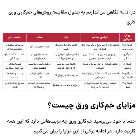
در ادامه نگاهی می‌اندازیم به جدول مقایسه روش‌های خم‌کاری ورق
فلزی:
روش
توضیح مختصر
مزایا
معایب
مناسب برای
خم‌کاری
خم‌کاری با
استفاده از قالب پانچ و ماتریس برای
دقت بالا، تکرارپذیری
تولیدات صنعتی،
نیاز به اپراتور ماهر
پرس برک
خم‌کردن ورق
خوب
سفارشی‌سازی
خم‌کاری
عبور ورق از میان چند غلتک برای
مناسب برای خم‌های بلند
سرعت پایین در
ساخت تانک، سیلو،
غلتکی
ایجاد انحنای تدریجی
و شعاع بزرگ
خم‌های تیز
دودکش
خم‌کاری
انجام خم‌کاری با ابزار ساده یا نیروی
هزینه کم، مناسب
دقت پایین، مناسب
نمونه‌سازی،
دستی
انسانی
کارگاه‌های کوچک
قطعات ساده
پروژه‌های محدود
خم‌کاری با
استفاده از قالب سفارشی برای ایجاد
هزینه بالای طراحی
تولید انبوه قطعات
سرعت بالا در تیراژ بالا
قالب (دای)
خم خاص
قالب
مشابه
خم‌کاری V
خم‌کردن ورق به صورت زاویه‌دار
محدودیت در زاویه‌ها
صنایع ساختمانی و
رایج‌ترین روش در صنایع
شکل
(مانند ۹۰ درجه)
و شعاع‌ها
فلزی
مزایای خم‌کاری ورق چیست؟
حتما با خود می‌پرسید خم‌کاری ورق چه مزیت‌هایی دارد که این همه
کاربرد دارد. در ادامه برخی از این مزایا را بیان می‌کنیم: