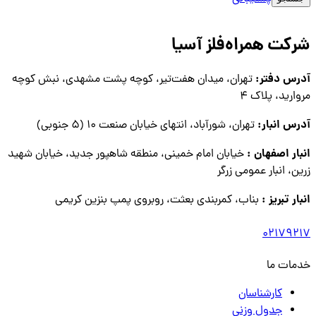
شرکت همراه‌فلز آسیا
آدرس دفتر:
تهران، میدان هفت‌تیر، کوچه پشت مشهدی، نبش کوچه
مروارید، پلاک ۴
آدرس انبار:
تهران، شورآباد، انتهای خیابان صنعت ۱۰ (۵ جنوبی)
انبار اصفهان :
خیابان امام خمینی، منطقه شاهپور جدید، خیابان شهید
زرین، انبار عمومی زرگر
انبار تبریز :
بناب، کمربندی بعثت، روبروی پمپ بنزین کریمی
02179217
خدمات ما
کارشناسان
جدول وزنی