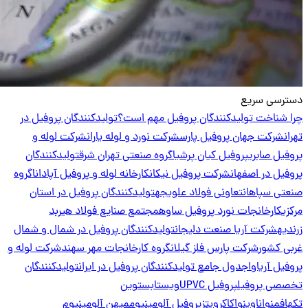
دسترسی سریع
چرا شناخت تولیدکنندگان پروفیل مهم است؟
تولیدکنندگان پروفیل در
تهران
شرکت جهان پروفیل پارس
شرکت نورد و لوله یاران
شرکت لوله و
پروفیل صابری
پروفیل کیان پرشیا
گروه صنعتی تهران شرق
تولیدکنندگان
پروفیل در اصفهان
شرکت پروفیل نیکان
کارخانه لوله و پروفیل آپادانا
گروه
صنعتی سپاهان
تعاونی فولاد علویجه
تولیدکنندگان پروفیل در استان
مرکزی
کارخانجات نورد پروفیل ساوه
مجتمع صنایع فولاد هیربد
زرندیه
شرکت آریا صنعت دلیجان
تولیدکنندگان پروفیل در شمال و شمال
غربی کشور
شرکت پارس فلز گیلان
گروه کارخانجات مهر سهند
شرکت لوله و
پروفیل آریاوا
جدول جامع تولیدکنندگان پروفیل در ایران
تولیدکنندگان
تخصصی پروفیل
پروفیل UPVC
ویستابست
وین
تک
هافمن
واناوین
واکاکرویتز
پروفیل آلومینیوم
میهن آلومینیوم