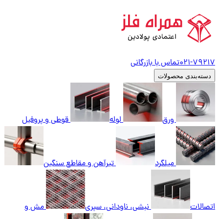
79217
021-
تماس با بازرگانی
دسته‌بندی محصولات
ورق
لوله
قوطی و پروفیل
میلگرد
تیرآهن و مقاطع سنگین
اتصالات
نبشی، ناودانی، سپری
مش و