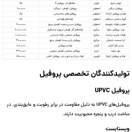
تهران شرق
تهران
مقاطع باز، پروفیل Z
بالا
پروفیل نیکان
اصفهان
پروفیل، قوطی، میلگرد
70,000
لوله و پروفیل آپادانا
اصفهان
پروفیل‌های ساختمانی
بالا
گروه صنعتی سپاهان
اصفهان
لوله‌های فولادی
بالا
تعاونی فولاد علویجه
اصفهان
پروفیل درب و پنجره، قوطی مربع
200,000
نورد پروفیل ساوه
مرکزی
لوله‌های گاز، قوطی مربع و مستطیل
2,000,000
فولاد هیربد زرندیه
مرکزی
پروفیل صنعتی، لوله داربستی
1,000,000
آریا صنعت دلیجان
مرکزی
پروفیل باز و بسته، قوطی مربع
300,000
پارس فلز گیلان
گیلان
لوله و پروفیل
100,000
مهر سهند
تبریز
پروفیل صنعتی، قوطی ستونی
320,000
لوله و پروفیل آریاوا
قزوین
لوله درزدار و بدون درز، پروفیل آهنی
150,000
تولیدکنندگان تخصصی پروفیل
پروفیل UPVC
پروفیل‌های UPVC به دلیل مقاومت در برابر رطوبت و عایق‌بندی، در
ساخت درب و پنجره محبوبیت دارند.
ویستابست